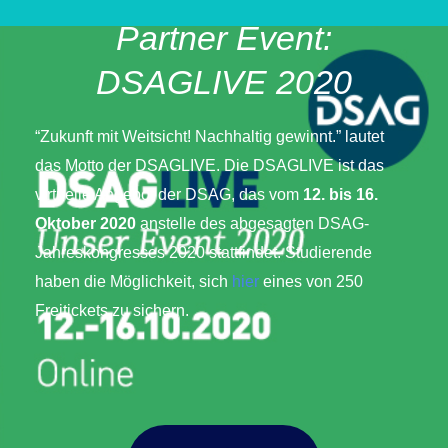
Partner Event:
DSAGLIVE 2020
“Zukunft mit Weitsicht! Nachhaltig gewinnt.” lautet
das Motto der DSAGLIVE. Die DSAGLIVE ist das
virtuelle Angebot der DSAG, das vom
12. bis 16.
Oktober 2020
anstelle des abgesagten DSAG-
Jahreskongresses 2020 stattfindet. Studierende
haben die Möglichkeit, sich
hier
eines von 250
Freitickets zu sichern.