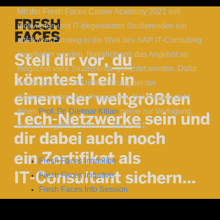
Mit der Fresh Faces Career Academy 2021 soll
motivierten und IT-begeisterten Studierenden ein
attraktiver Einstieg in die Welt des SAP IT-Consulting
angeboten werden. Natürlich soll das Angebot an
möglichst viele Studierende gerichtet werden. Dafür
benötigen wir Ihre Unterstützung bei der
Kommunikation des Programms. Bei Fragen steht
Ihnen
Prof. Dr. Dietmar Kilian
gerne zur Verfügung.
Bewerbungsfrist ist der 01. Juni 2021.
Fresh Faces Introslide
Fresh Faces Initiative
Fresh Faces Info Session