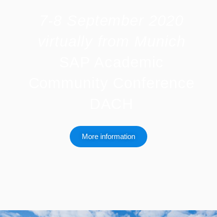
7-8 September 2020
virtually from Munich
SAP Academic
Community Conference
DACH
More information