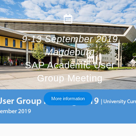
9-13 September 2019
Magdeburg
SAP Academic User
Group Meeting
More information