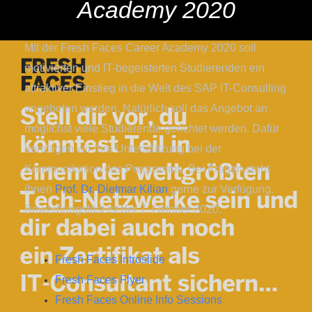
Academy 2020
Mit der Fresh Faces Career Academy 2020 soll
motivierten und IT-begeisterten Studierenden ein
attraktiver Einstieg in die Welt des SAP IT-Consulting
angeboten werden. Natürlich soll das Angebot an
möglichst viele Studierende gerichtet werden. Dafür
benötigen wir Ihre Unterstützung bei der
Kommunikation des Programms. Bei Fragen steht
Ihnen
Prof. Dr. Dietmar Kilian
gerne zur Verfügung.
Bewerbungsfrist ist der 7. Oktober 2020.
Fresh Faces Introslide
Fresh Faces Flyer
Fresh Faces Online Info Sessions