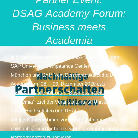
DSAG-Academy-Forum:
Business meets
Academia
In Kooperation mit der Steinbeis-Hochschule, den
SAP University Competence Center Magdeburg und
München und SAP Next Gen veranstaltet die DSAG-
Academy am 08. – 09. Dezember 2020 das
kostenfreie, offene Forum “Business meets
Academia”. Ziel der Veranstaltung ist, Universitäten
sowie Hochschulen und DSAG-
Mitgliedsunternehmen zusammenzubringen, um
nachhaltige und für beide Seiten gewinnbringende
Partnerschaften zu initiieren.